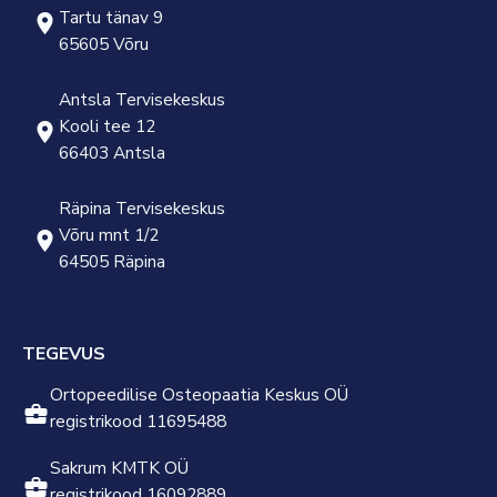
Tartu tänav 9
65605 Võru
Antsla Tervisekeskus
Kooli tee 12
66403 Antsla
Räpina Tervisekeskus
Võru mnt 1/2
64505 Räpina
TEGEVUS
Ortopeedilise Osteopaatia Keskus OÜ
registrikood 11695488
Sakrum KMTK OÜ
registrikood 16092889