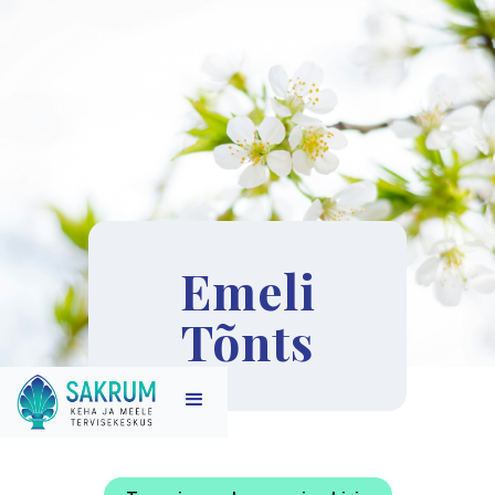
Emeli
Tõnts