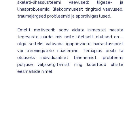
skeleti-lihassüsteemi vaevused: liigese- ja
lihasprobleemid, ülekoormusest tingitud vaevused,
traumajärgsed probleemid ja spordivigastused.
Emelit motiveerib soov aidata inimestel naasta
tegevuste juurde, mis neile tõeliselt olulised on –
olgu selleks valuvaba igapäevaelu, harrastussport
või treeningutele naasemine. Teraapias peab ta
oluliseks individuaalset lähenemist, probleemi
põhjuse väljaselgitamist ning koostööd ühiste
eesmärkide nimel.